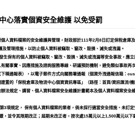
中心落實個資安全維護 以免受罰
個人資料檔案的安全維護與管理，財政部於111年2月8日訂定保稅倉庫
護及管理措施，以防止個人資料被竊取、竄改、毀損、滅失或洩漏。
者發生保有的個人資料被竊取、竄改、毀損、滅失或洩漏等安全事故，應立
有關事實、因應措施及諮詢服務專線、研議預防機制，避免類似事故再次
通報表），以電子郵件方式向關務署通報（個資外洩通報信箱：customs@c
建置的「保稅倉庫及物流中心個資資訊專區」（路徑：首頁/資訊匯流/機
維辦法規定、講習、個人資料檔案安全維護計畫範本及個人資料檔案安全
及第3項規定， 保有個人資料檔案的業者，倘未採行適當安全措施、未訂
鍰，並令其限期改正；屆期未改正者，按次處15萬元以上1,500萬元以下